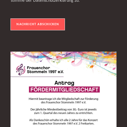
stimme der Datenschutzerklärung zu.
h
t
*
NACHRICHT ABSCHICKEN