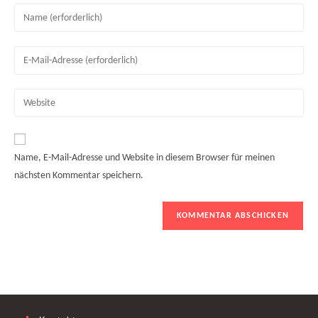
Gib
deinen
Namen
Gib
oder
deine
Benutzernamen
E-
Gib
zum
Mail-
deine
Kommentieren
Adresse
Website-
ein
zum
URL
Name, E-Mail-Adresse und Website in diesem Browser für meinen
Kommentieren
ein
nächsten Kommentar speichern.
ein
(optional)