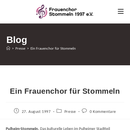
Zum
Inhalt
springen
Blog
>
Presse
>
Ein Frauenchor für Stommeln
Ein Frauenchor für Stommeln
Beitrag
Beitrags-
Beitrags-
27. August 1997
Presse
0 Kommentare
veröffentlicht:
Kategorie:
Kommentare:
Pulheim-Stommeln.
Das kulturelle Leben im Pulheimer Stadtteil