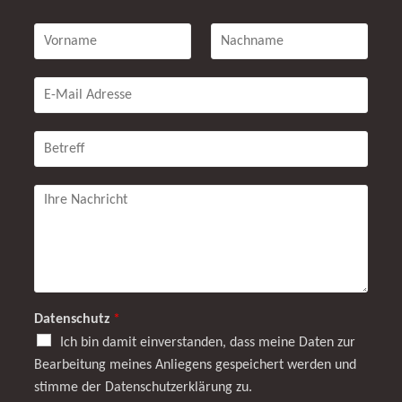
V
N
o
a
r
c
n
E
h
a
-
n
m
M
a
e
a
B
m
*
i
e
e
l
t
*
A
r
I
d
e
h
r
f
r
e
f
e
s
N
s
a
e
c
*
h
Datenschutz
*
r
Ich bin damit einverstanden, dass meine Daten zur
i
Bearbeitung meines Anliegens gespeichert werden und
c
stimme der Datenschutzerklärung zu.
h