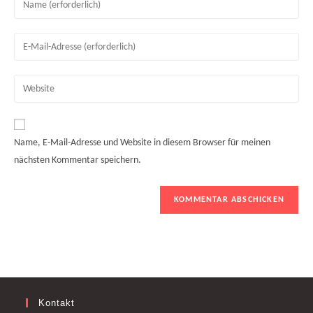
deinen
Namen
Gib
oder
deine
Benutzernamen
E-
Gib
zum
Mail-
deine
Kommentieren
Adresse
Website-
ein
zum
URL
Name, E-Mail-Adresse und Website in diesem Browser für meinen
Kommentieren
ein
nächsten Kommentar speichern.
ein
(optional)
Kontakt